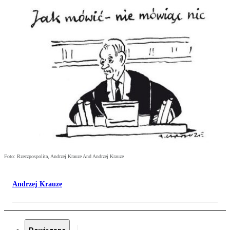
Foto: Rzeczpospolita, Andrzej Krauze And Andrzej Krauze
Andrzej Krauze