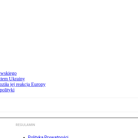
awskiego
ztem Ukrainy
ziła jej reakcja Europy
polityki
REGULAMIN
Polityka Prywatności