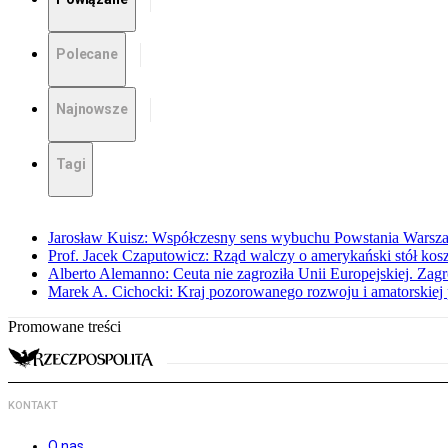
Polecane
Najnowsze
Tagi
Jarosław Kuisz: Współczesny sens wybuchu Powstania Warsz
Prof. Jacek Czaputowicz: Rząd walczy o amerykański stół kos
Alberto Alemanno: Ceuta nie zagroziła Unii Europejskiej. Zagro
Marek A. Cichocki: Kraj pozorowanego rozwoju i amatorskiej 
Promowane treści
KONTAKT
O nas