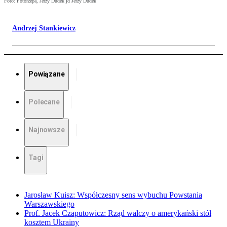
Foto: Fotorzepa, Jerzy Dudek jd Jerzy Dudek
Andrzej Stankiewicz
Powiązane
Polecane
Najnowsze
Tagi
Jarosław Kuisz: Współczesny sens wybuchu Powstania
Warszawskiego
Prof. Jacek Czaputowicz: Rząd walczy o amerykański stół
kosztem Ukrainy