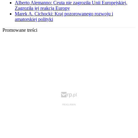
Alberto Alemanno: Ceuta nie zagroziła Unii Europejskiej.
Zagroziła jej reakcja Europy
Marek A. Cichocki: Kraj pozorowanego rozwoju i
amatorskiej polityki
Promowane treści