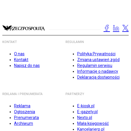
KONTAKT
REGULAMIN
O nas
Polityka Prywatności
Kontakt
Zmiana ustawień zgód
Napisz do nas
Regulamin serwisu
Informacje o nadawcy
Deklaracja dostępności
REKLAMA I PRENUMERATA
PARTNERZY
Reklama
E-kiosk.pl
Ogłoszenia
E-gazety.pl
Prenumerata
Nexto.pl
Archiwum
Mała księgowość
Kancelarierp.pl