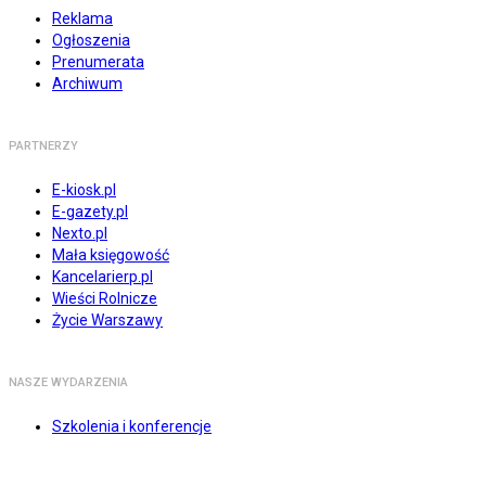
Reklama
Ogłoszenia
Prenumerata
Archiwum
PARTNERZY
E-kiosk.pl
E-gazety.pl
Nexto.pl
Mała księgowość
Kancelarierp.pl
Wieści Rolnicze
Życie Warszawy
NASZE WYDARZENIA
Szkolenia i konferencje