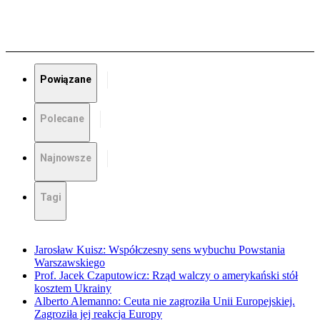
Powiązane
Polecane
Najnowsze
Tagi
Jarosław Kuisz: Współczesny sens wybuchu Powstania
Warszawskiego
Prof. Jacek Czaputowicz: Rząd walczy o amerykański stół
kosztem Ukrainy
Alberto Alemanno: Ceuta nie zagroziła Unii Europejskiej.
Zagroziła jej reakcja Europy