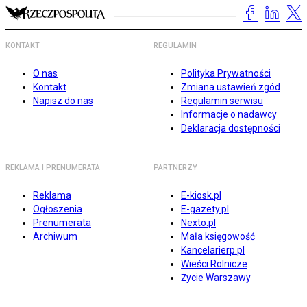
KONTAKT
REGULAMIN
O nas
Polityka Prywatności
Kontakt
Zmiana ustawień zgód
Napisz do nas
Regulamin serwisu
Informacje o nadawcy
Deklaracja dostępności
REKLAMA I PRENUMERATA
PARTNERZY
Reklama
E-kiosk.pl
Ogłoszenia
E-gazety.pl
Prenumerata
Nexto.pl
Archiwum
Mała księgowość
Kancelarierp.pl
Wieści Rolnicze
Życie Warszawy