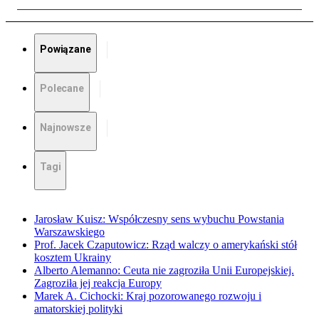
Powiązane
Polecane
Najnowsze
Tagi
Jarosław Kuisz: Współczesny sens wybuchu Powstania
Warszawskiego
Prof. Jacek Czaputowicz: Rząd walczy o amerykański stół
kosztem Ukrainy
Alberto Alemanno: Ceuta nie zagroziła Unii Europejskiej.
Zagroziła jej reakcja Europy
Marek A. Cichocki: Kraj pozorowanego rozwoju i
amatorskiej polityki