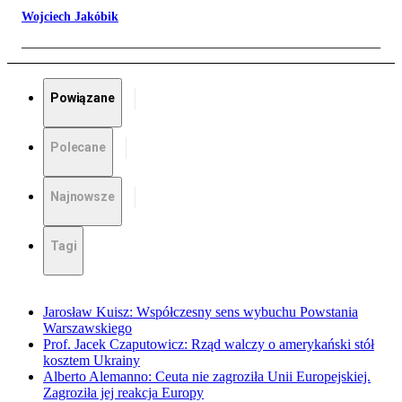
Wojciech Jakóbik
Powiązane
Polecane
Najnowsze
Tagi
Jarosław Kuisz: Współczesny sens wybuchu Powstania
Warszawskiego
Prof. Jacek Czaputowicz: Rząd walczy o amerykański stół
kosztem Ukrainy
Alberto Alemanno: Ceuta nie zagroziła Unii Europejskiej.
Zagroziła jej reakcja Europy