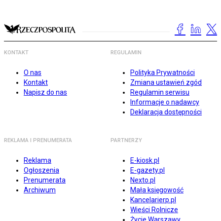
KONTAKT
REGULAMIN
O nas
Polityka Prywatności
Kontakt
Zmiana ustawień zgód
Napisz do nas
Regulamin serwisu
Informacje o nadawcy
Deklaracja dostępności
REKLAMA I PRENUMERATA
PARTNERZY
Reklama
E-kiosk.pl
Ogłoszenia
E-gazety.pl
Prenumerata
Nexto.pl
Archiwum
Mała księgowość
Kancelarierp.pl
Wieści Rolnicze
Życie Warszawy