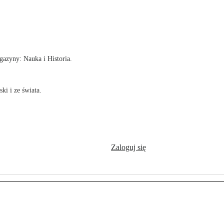
!
azyny: Nauka i Historia.
ki i ze świata.
Zaloguj się