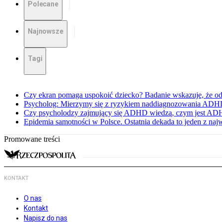
Polecane
Najnowsze
Tagi
Czy ekran pomaga uspokoić dziecko? Badanie wskazuje, że od
Psycholog: Mierzymy się z ryzykiem naddiagnozowania ADH
Czy psycholodzy zajmujący się ADHD wiedzą, czym jest ADH
Epidemia samotności w Polsce. Ostatnia dekada to jeden z n
Promowane treści
KONTAKT
O nas
Kontakt
Napisz do nas