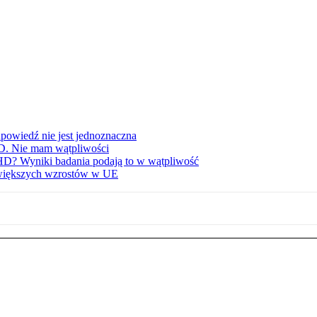
powiedź nie jest jednoznaczna
D. Nie mam wątpliwości
D? Wyniki badania podają to w wątpliwość
ajwiększych wzrostów w UE