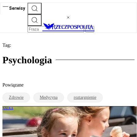
Serwisy
Tag:
Psychologia
Powiązane
Zdrowie
Medycyna
roztargnienie
NAUKA
Naukowcy dokonali przełomu. Wiedzą,
jak jelita tworzą nasze wspomnienia