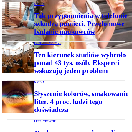
NAUKA
Tak przypomnienia w telefonie
szkodzą pamięci. Przełomowe
badanie naukowców
UCZELNIE WYŻSZE
Ten kierunek studiów wybrało
ponad 43 tys. osób. Eksperci
wskazują jeden problem
NAUKA
Słyszenie kolorów, smakowanie
liter. 4 proc. ludzi tego
doświadcza
LEKI I TERAPIE