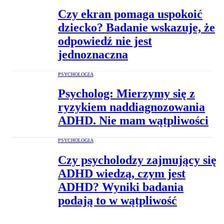
Czy ekran pomaga uspokoić
dziecko? Badanie wskazuje, że
odpowiedź nie jest
jednoznaczna
PSYCHOLOGIA
Psycholog: Mierzymy się z
ryzykiem naddiagnozowania
ADHD. Nie mam wątpliwości
PSYCHOLOGIA
Czy psycholodzy zajmujący się
ADHD wiedzą, czym jest
ADHD? Wyniki badania
podają to w wątpliwość