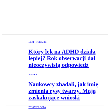
LEKI I TERAPIE
Który lek na ADHD działa
lepiej? Rok obserwacji dał
nieoczywistą odpowiedź
NAUKA
Naukowcy zbadali, jak imię
zmienia rysy twarzy. Mają
zaskakujące wnioski
PSYCHOLOGIA