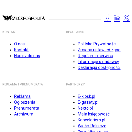
KONTAKT
REGULAMIN
O nas
Polityka Prywatności
Kontakt
Zmiana ustawień zgód
Napisz do nas
Regulamin serwisu
Informacje o nadawcy
Deklaracja dostępności
REKLAMA I PRENUMERATA
PARTNERZY
Reklama
E-kiosk.pl
Ogłoszenia
E-gazety.pl
Prenumerata
Nexto.pl
Archiwum
Mała księgowość
Kancelarierp.pl
Wieści Rolnicze
Życie Warszawy