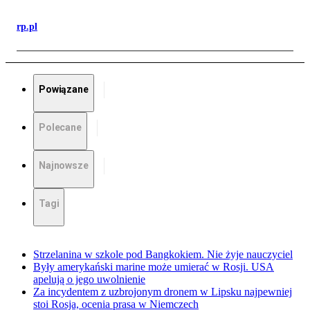
rp.pl
Powiązane
Polecane
Najnowsze
Tagi
Strzelanina w szkole pod Bangkokiem. Nie żyje nauczyciel
Były amerykański marine może umierać w Rosji. USA
apelują o jego uwolnienie
Za incydentem z uzbrojonym dronem w Lipsku najpewniej
stoi Rosja, ocenia prasa w Niemczech