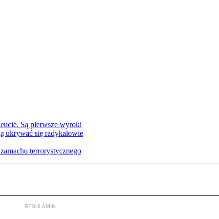
eucie. Są pierwsze wyroki
ą ukrywać się radykałowie
 zamachu terrorystycznego
REGULAMIN