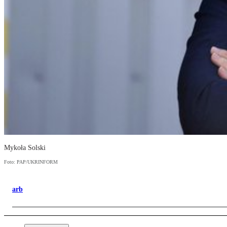
Mykoła Solski
Foto: PAP/UKRINFORM
arb