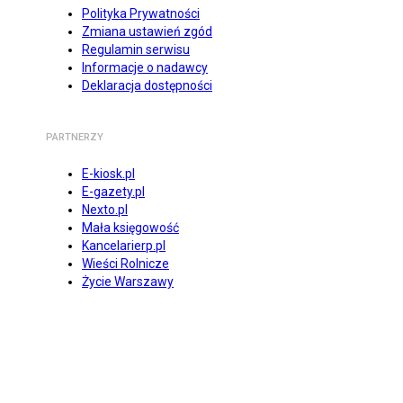
Polityka Prywatności
Zmiana ustawień zgód
Regulamin serwisu
Informacje o nadawcy
Deklaracja dostępności
PARTNERZY
E-kiosk.pl
E-gazety.pl
Nexto.pl
Mała księgowość
Kancelarierp.pl
Wieści Rolnicze
Życie Warszawy