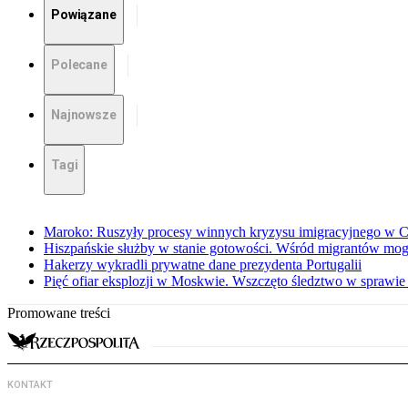
Powiązane
Polecane
Najnowsze
Tagi
Maroko: Ruszyły procesy winnych kryzysu imigracyjnego w C
Hiszpańskie służby w stanie gotowości. Wśród migrantów mog
Hakerzy wykradli prywatne dane prezydenta Portugalii
Pięć ofiar eksplozji w Moskwie. Wszczęto śledztwo w sprawie
Promowane treści
KONTAKT