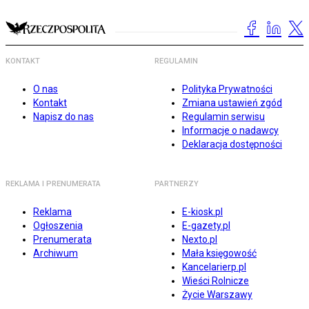
KONTAKT
REGULAMIN
O nas
Polityka Prywatności
Kontakt
Zmiana ustawień zgód
Napisz do nas
Regulamin serwisu
Informacje o nadawcy
Deklaracja dostępności
REKLAMA I PRENUMERATA
PARTNERZY
Reklama
E-kiosk.pl
Ogłoszenia
E-gazety.pl
Prenumerata
Nexto.pl
Archiwum
Mała księgowość
Kancelarierp.pl
Wieści Rolnicze
Życie Warszawy