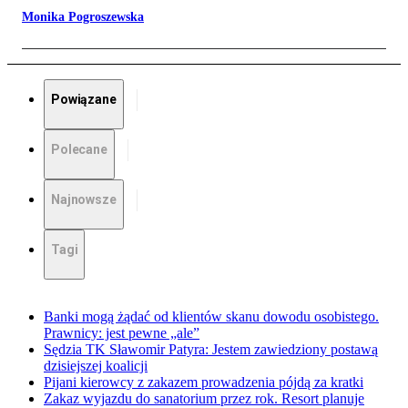
Monika Pogroszewska
Powiązane
Polecane
Najnowsze
Tagi
Banki mogą żądać od klientów skanu dowodu osobistego.
Prawnicy: jest pewne „ale”
Sędzia TK Sławomir Patyra: Jestem zawiedziony postawą
dzisiejszej koalicji
Pijani kierowcy z zakazem prowadzenia pójdą za kratki
Zakaz wyjazdu do sanatorium przez rok. Resort planuje