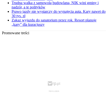
Trudna walka z samowolą budowlaną. NIK wini gminy i
nadzór, a te polityków
Prawo jazdy nie wystarczy do wynajęcia auta. Kary nawet do
30 tys. zł
Zakaz wyjazdu do sanatorium przez rok. Resort planuje
„kary” dla kuracjuszy
Promowane treści