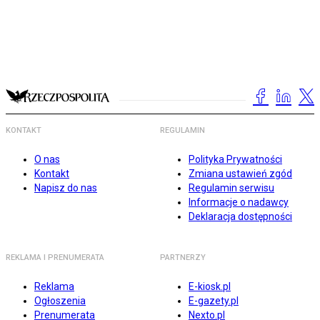
KONTAKT
REGULAMIN
O nas
Polityka Prywatności
Kontakt
Zmiana ustawień zgód
Napisz do nas
Regulamin serwisu
Informacje o nadawcy
Deklaracja dostępności
REKLAMA I PRENUMERATA
PARTNERZY
Reklama
E-kiosk.pl
Ogłoszenia
E-gazety.pl
Prenumerata
Nexto.pl