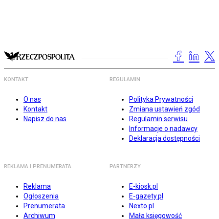
KONTAKT
REGULAMIN
O nas
Polityka Prywatności
Kontakt
Zmiana ustawień zgód
Napisz do nas
Regulamin serwisu
Informacje o nadawcy
Deklaracja dostępności
REKLAMA I PRENUMERATA
PARTNERZY
Reklama
E-kiosk.pl
Ogłoszenia
E-gazety.pl
Prenumerata
Nexto.pl
Archiwum
Mała księgowość