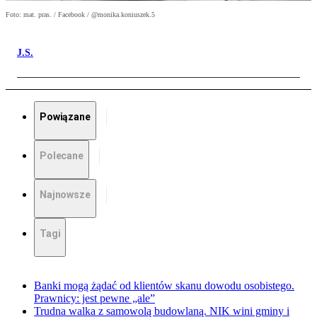
Foto: mat. pras. / Facebook / @monika.koniuszek.5
J.S.
Powiązane
Polecane
Najnowsze
Tagi
Banki mogą żądać od klientów skanu dowodu osobistego.
Prawnicy: jest pewne „ale”
Trudna walka z samowolą budowlaną. NIK wini gminy i