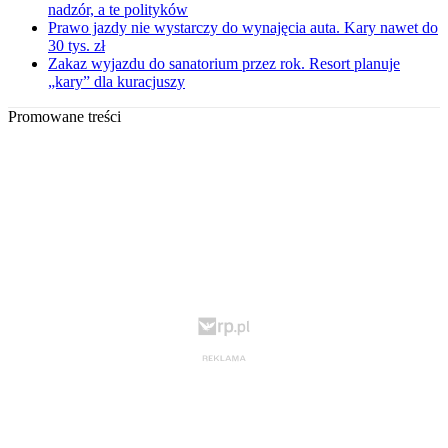
nadzór, a te polityków
Prawo jazdy nie wystarczy do wynajęcia auta. Kary nawet do
30 tys. zł
Zakaz wyjazdu do sanatorium przez rok. Resort planuje
„kary” dla kuracjuszy
Promowane treści