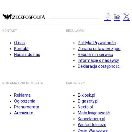
KONTAKT
REGULAMIN
O nas
Polityka Prywatności
Kontakt
Zmiana ustawień zgód
Napisz do nas
Regulamin serwisu
Informacje o nadawcy
Deklaracja dostępności
REKLAMA I PRENUMERATA
PARTNERZY
Reklama
E-kiosk.pl
Ogłoszenia
E-gazety.pl
Prenumerata
Nexto.pl
Archiwum
Mała księgowość
Kancelarierp.pl
Wieści Rolnicze
Życie Warszawy