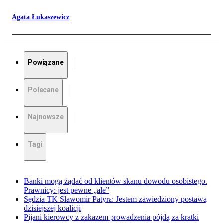
Agata Łukaszewicz
Powiązane
Polecane
Najnowsze
Tagi
Banki mogą żądać od klientów skanu dowodu osobistego.
Prawnicy: jest pewne „ale”
Sędzia TK Sławomir Patyra: Jestem zawiedziony postawą
dzisiejszej koalicji
Pijani kierowcy z zakazem prowadzenia pójdą za kratki