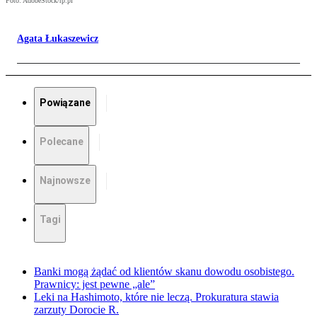
Foto: AdobeStock/rp.pl
Agata Łukaszewicz
Powiązane
Polecane
Najnowsze
Tagi
Banki mogą żądać od klientów skanu dowodu osobistego.
Prawnicy: jest pewne „ale”
Leki na Hashimoto, które nie leczą. Prokuratura stawia
zarzuty Dorocie R.