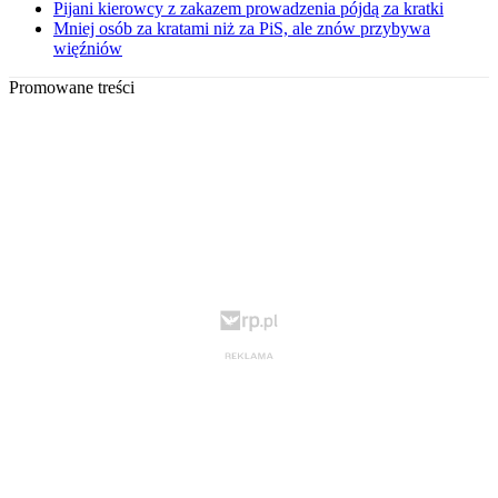
Pijani kierowcy z zakazem prowadzenia pójdą za kratki
Mniej osób za kratami niż za PiS, ale znów przybywa
więźniów
Promowane treści