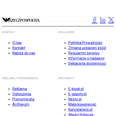
KONTAKT
REGULAMIN
O nas
Polityka Prywatności
Kontakt
Zmiana ustawień zgód
Napisz do nas
Regulamin serwisu
Informacje o nadawcy
Deklaracja dostępności
REKLAMA I PRENUMERATA
PARTNERZY
Reklama
E-kiosk.pl
Ogłoszenia
E-gazety.pl
Prenumerata
Nexto.pl
Archiwum
Mała księgowość
Kancelarierp.pl
Wieści Rolnicze