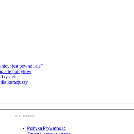
nicy: jest pewne „ale”
, a te polityków
 tys. zł
 dla kuracjuszy
REGULAMIN
Polityka Prywatności