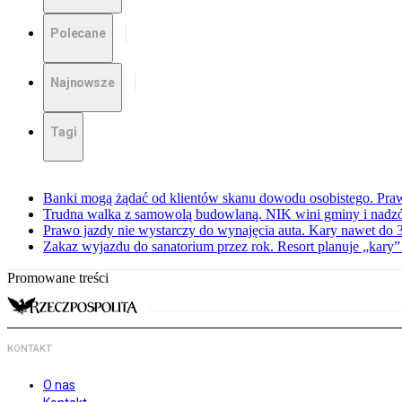
Polecane
Najnowsze
Tagi
Banki mogą żądać od klientów skanu dowodu osobistego. Praw
Trudna walka z samowolą budowlaną. NIK wini gminy i nadzór
Prawo jazdy nie wystarczy do wynajęcia auta. Kary nawet do 30
Zakaz wyjazdu do sanatorium przez rok. Resort planuje „kary”
Promowane treści
KONTAKT
O nas