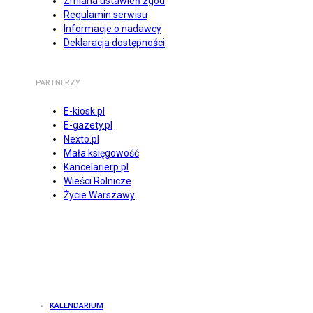
Zmiana ustawień zgód
Regulamin serwisu
Informacje o nadawcy
Deklaracja dostępności
PARTNERZY
E-kiosk.pl
E-gazety.pl
Nexto.pl
Mała księgowość
Kancelarierp.pl
Wieści Rolnicze
Życie Warszawy
KALENDARIUM