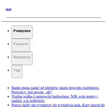
mat
Powiązane
Polecane
Najnowsze
Tagi
Banki mogą żądać od klientów skanu dowodu osobistego.
Prawnicy: jest pewne „ale”
Trudna walka z samowolą budowlaną. NIK wini gminy i
nadzór, a te polityków
Prawo jazdy nie wystarczy do wynajęcia auta. Kary nawet do