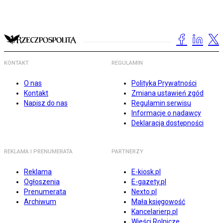
KONTAKT
REGULAMIN
O nas
Polityka Prywatności
Kontakt
Zmiana ustawień zgód
Napisz do nas
Regulamin serwisu
Informacje o nadawcy
Deklaracja dostępności
REKLAMA I PRENUMERATA
PARTNERZY
Reklama
E-kiosk.pl
Ogłoszenia
E-gazety.pl
Prenumerata
Nexto.pl
Archiwum
Mała księgowość
Kancelarierp.pl
Wieści Rolnicze