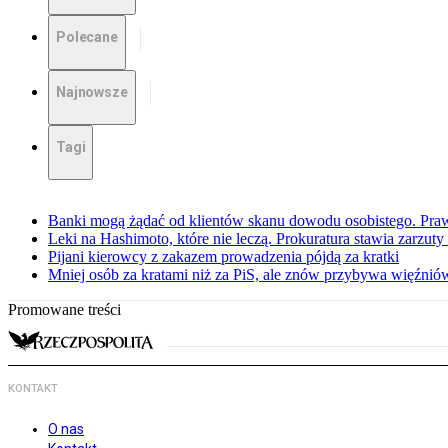
Polecane
Najnowsze
Tagi
Banki mogą żądać od klientów skanu dowodu osobistego. Praw
Leki na Hashimoto, które nie leczą. Prokuratura stawia zarzuty
Pijani kierowcy z zakazem prowadzenia pójdą za kratki
Mniej osób za kratami niż za PiS, ale znów przybywa więźnió
Promowane treści
KONTAKT
O nas