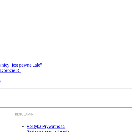
nicy: jest pewne „ale”
 Dorocie R.
w
REGULAMIN
Polityka Prywatności