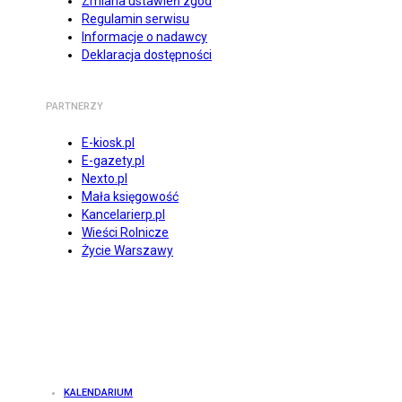
Zmiana ustawień zgód
Regulamin serwisu
Informacje o nadawcy
Deklaracja dostępności
PARTNERZY
E-kiosk.pl
E-gazety.pl
Nexto.pl
Mała księgowość
Kancelarierp.pl
Wieści Rolnicze
Życie Warszawy
KALENDARIUM