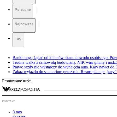
Polecane
Najnowsze
Tagi
Banki mogą żądać od klientów skanu dowodu osobistego. Praw
Trudna walka z samowolą budowlaną. NIK wini gminy i nadzór
Prawo jazdy nie wystarczy do wynajęcia auta. Kary nawet do 30
Zakaz wyjazdu do sanatorium przez rok. Resort planuje „kary”
Promowane treści
KONTAKT
O nas