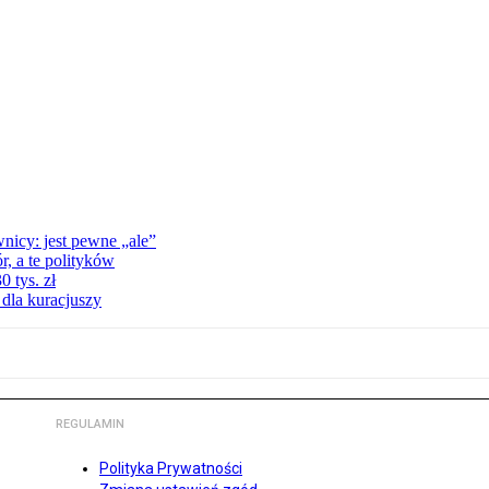
nicy: jest pewne „ale”
, a te polityków
 tys. zł
 dla kuracjuszy
REGULAMIN
Polityka Prywatności