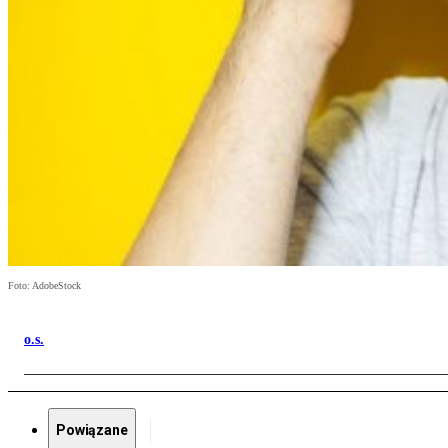
Foto: AdobeStock
o.s.
Powiązane