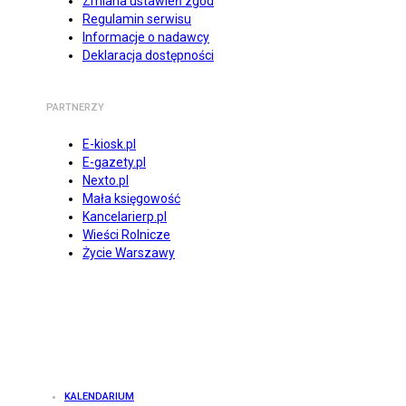
Zmiana ustawień zgód
Regulamin serwisu
Informacje o nadawcy
Deklaracja dostępności
PARTNERZY
E-kiosk.pl
E-gazety.pl
Nexto.pl
Mała księgowość
Kancelarierp.pl
Wieści Rolnicze
Życie Warszawy
KALENDARIUM