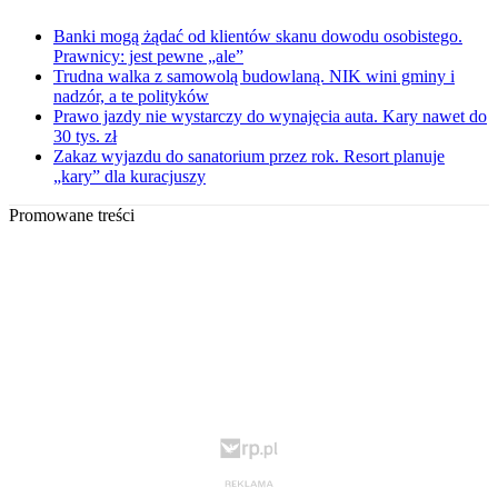
Banki mogą żądać od klientów skanu dowodu osobistego.
Prawnicy: jest pewne „ale”
Trudna walka z samowolą budowlaną. NIK wini gminy i
nadzór, a te polityków
Prawo jazdy nie wystarczy do wynajęcia auta. Kary nawet do
30 tys. zł
Zakaz wyjazdu do sanatorium przez rok. Resort planuje
„kary” dla kuracjuszy
Promowane treści