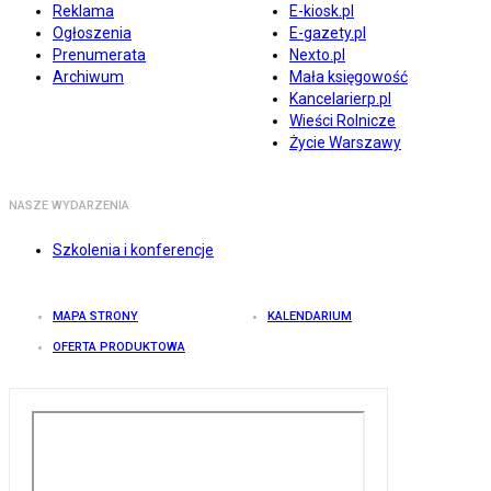
Reklama
E-kiosk.pl
Ogłoszenia
E-gazety.pl
Prenumerata
Nexto.pl
Archiwum
Mała księgowość
Kancelarierp.pl
Wieści Rolnicze
Życie Warszawy
NASZE WYDARZENIA
Szkolenia i konferencje
MAPA STRONY
KALENDARIUM
OFERTA PRODUKTOWA