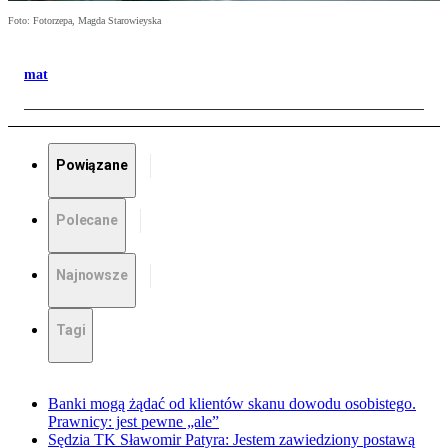
Foto: Fotorzepa, Magda Starowieyska
mat
Powiązane
Polecane
Najnowsze
Tagi
Banki mogą żądać od klientów skanu dowodu osobistego.
Prawnicy: jest pewne „ale”
Sędzia TK Sławomir Patyra: Jestem zawiedziony postawą