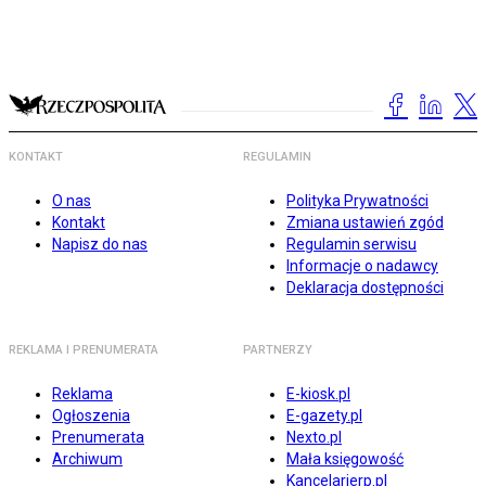
KONTAKT
REGULAMIN
O nas
Polityka Prywatności
Kontakt
Zmiana ustawień zgód
Napisz do nas
Regulamin serwisu
Informacje o nadawcy
Deklaracja dostępności
REKLAMA I PRENUMERATA
PARTNERZY
Reklama
E-kiosk.pl
Ogłoszenia
E-gazety.pl
Prenumerata
Nexto.pl
Archiwum
Mała księgowość
Kancelarierp.pl