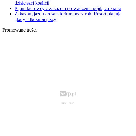
dzisiejszej koalicji
Pijani kierowcy z zakazem prowadzenia pójdą za kratki
Zakaz wyjazdu do sanatorium przez rok. Resort planuje
„kary” dla kuracjuszy
Promowane treści