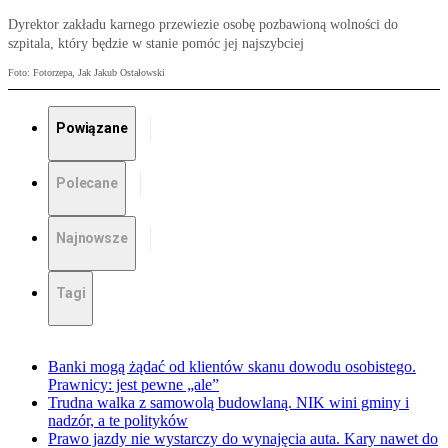
Dyrektor zakładu karnego przewiezie osobę pozbawioną wolności do
szpitala, który będzie w stanie pomóc jej najszybciej
Foto: Fotorzepa, Jak Jakub Ostałowski
Powiązane
Polecane
Najnowsze
Tagi
Banki mogą żądać od klientów skanu dowodu osobistego.
Prawnicy: jest pewne „ale”
Trudna walka z samowolą budowlaną. NIK wini gminy i
nadzór, a te polityków
Prawo jazdy nie wystarczy do wynajęcia auta. Kary nawet do