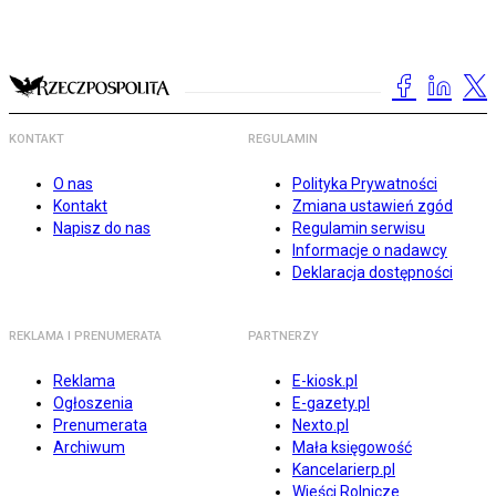
KONTAKT
REGULAMIN
O nas
Polityka Prywatności
Kontakt
Zmiana ustawień zgód
Napisz do nas
Regulamin serwisu
Informacje o nadawcy
Deklaracja dostępności
REKLAMA I PRENUMERATA
PARTNERZY
Reklama
E-kiosk.pl
Ogłoszenia
E-gazety.pl
Prenumerata
Nexto.pl
Archiwum
Mała księgowość
Kancelarierp.pl
Wieści Rolnicze