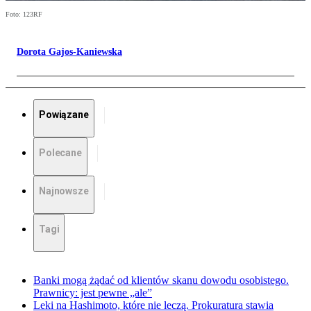
Foto: 123RF
Dorota Gajos-Kaniewska
Powiązane
Polecane
Najnowsze
Tagi
Banki mogą żądać od klientów skanu dowodu osobistego.
Prawnicy: jest pewne „ale”
Leki na Hashimoto, które nie leczą. Prokuratura stawia