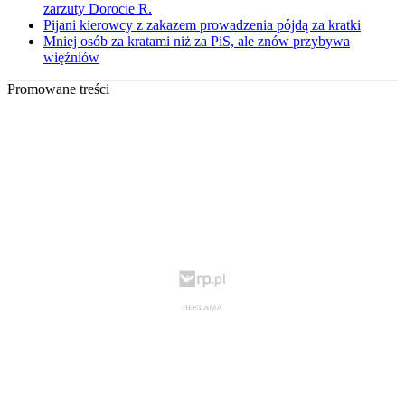
zarzuty Dorocie R.
Pijani kierowcy z zakazem prowadzenia pójdą za kratki
Mniej osób za kratami niż za PiS, ale znów przybywa
więźniów
Promowane treści