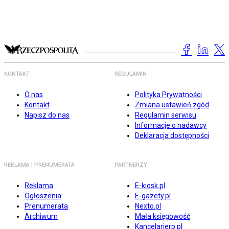
KONTAKT
REGULAMIN
O nas
Polityka Prywatności
Kontakt
Zmiana ustawień zgód
Napisz do nas
Regulamin serwisu
Informacje o nadawcy
Deklaracja dostępności
REKLAMA I PRENUMERATA
PARTNERZY
Reklama
E-kiosk.pl
Ogłoszenia
E-gazety.pl
Prenumerata
Nexto.pl
Archiwum
Mała księgowość
Kancelarierp.pl