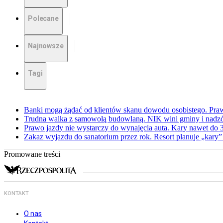
Polecane
Najnowsze
Tagi
Banki mogą żądać od klientów skanu dowodu osobistego. Praw
Trudna walka z samowolą budowlaną. NIK wini gminy i nadzór
Prawo jazdy nie wystarczy do wynajęcia auta. Kary nawet do 30
Zakaz wyjazdu do sanatorium przez rok. Resort planuje „kary”
Promowane treści
KONTAKT
O nas