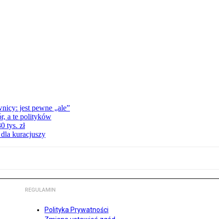
nicy: jest pewne „ale”
, a te polityków
 tys. zł
 dla kuracjuszy
REGULAMIN
Polityka Prywatności