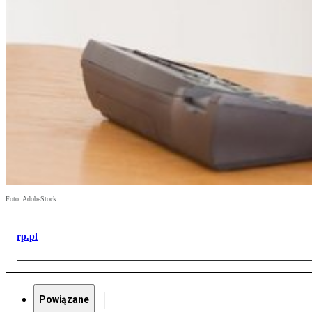
Foto: AdobeStock
rp.pl
Powiązane