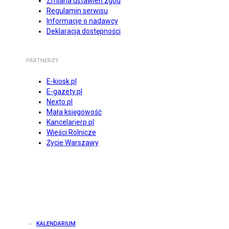
Zmiana ustawień zgód
Regulamin serwisu
Informacje o nadawcy
Deklaracja dostępności
PARTNERZY
E-kiosk.pl
E-gazety.pl
Nexto.pl
Mała księgowość
Kancelarierp.pl
Wieści Rolnicze
Życie Warszawy
KALENDARIUM