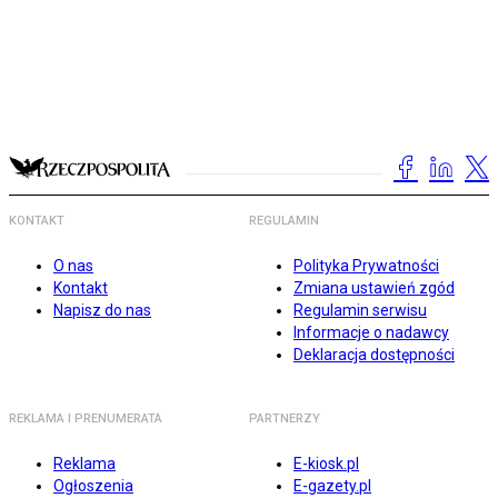
KONTAKT
REGULAMIN
O nas
Polityka Prywatności
Kontakt
Zmiana ustawień zgód
Napisz do nas
Regulamin serwisu
Informacje o nadawcy
Deklaracja dostępności
REKLAMA I PRENUMERATA
PARTNERZY
Reklama
E-kiosk.pl
Ogłoszenia
E-gazety.pl