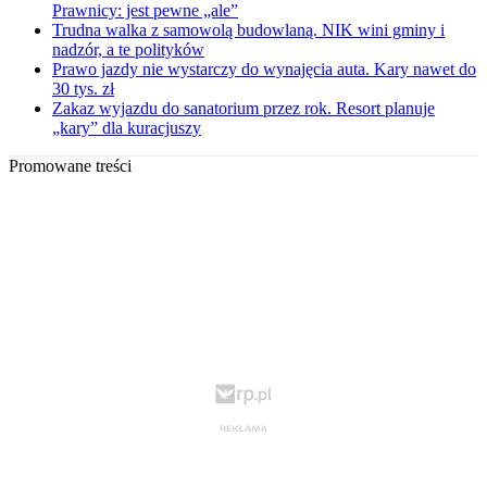
Prawnicy: jest pewne „ale”
Trudna walka z samowolą budowlaną. NIK wini gminy i
nadzór, a te polityków
Prawo jazdy nie wystarczy do wynajęcia auta. Kary nawet do
30 tys. zł
Zakaz wyjazdu do sanatorium przez rok. Resort planuje
„kary” dla kuracjuszy
Promowane treści