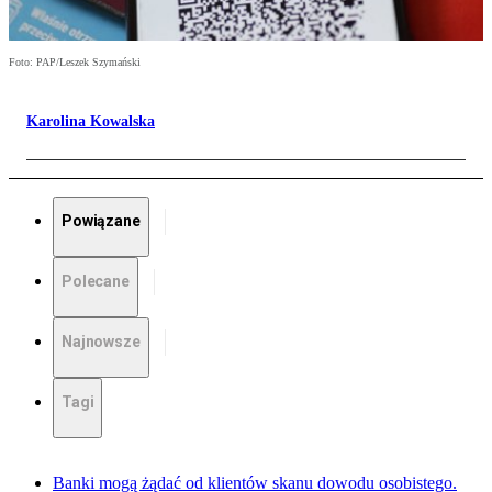
Foto: PAP/Leszek Szymański
Karolina Kowalska
Powiązane
Polecane
Najnowsze
Tagi
Banki mogą żądać od klientów skanu dowodu osobistego.