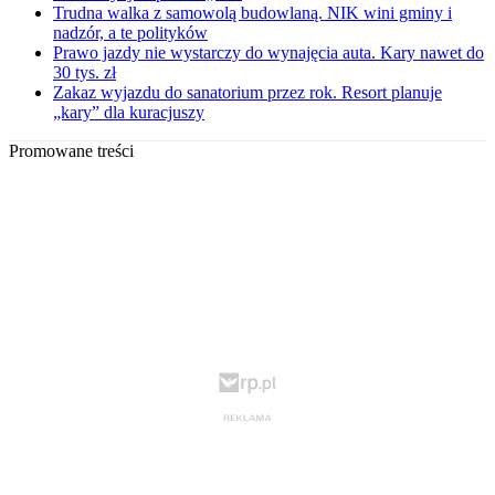
Trudna walka z samowolą budowlaną. NIK wini gminy i
nadzór, a te polityków
Prawo jazdy nie wystarczy do wynajęcia auta. Kary nawet do
30 tys. zł
Zakaz wyjazdu do sanatorium przez rok. Resort planuje
„kary” dla kuracjuszy
Promowane treści