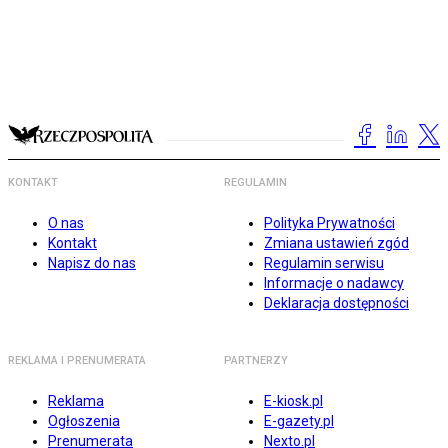
KONTAKT
REGULAMIN
O nas
Polityka Prywatności
Kontakt
Zmiana ustawień zgód
Napisz do nas
Regulamin serwisu
Informacje o nadawcy
Deklaracja dostępności
REKLAMA I PRENUMERATA
PARTNERZY
Reklama
E-kiosk.pl
Ogłoszenia
E-gazety.pl
Prenumerata
Nexto.pl