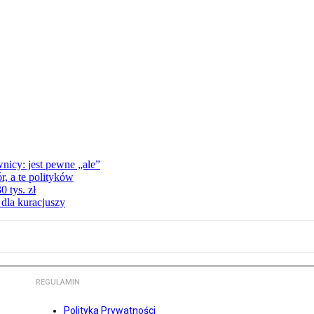
nicy: jest pewne „ale”
, a te polityków
 tys. zł
 dla kuracjuszy
REGULAMIN
Polityka Prywatności