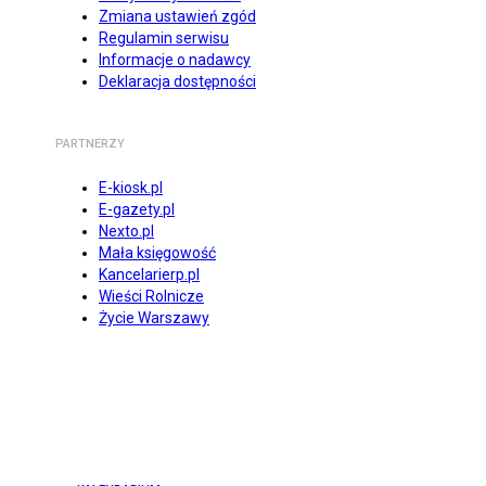
Zmiana ustawień zgód
Regulamin serwisu
Informacje o nadawcy
Deklaracja dostępności
PARTNERZY
E-kiosk.pl
E-gazety.pl
Nexto.pl
Mała księgowość
Kancelarierp.pl
Wieści Rolnicze
Życie Warszawy