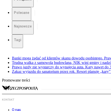
Polecane
Najnowsze
Tagi
Banki mogą żądać od klientów skanu dowodu osobistego. Praw
Trudna walka z samowolą budowlaną. NIK wini gminy i nadzór
Prawo jazdy nie wystarczy do wynajęcia auta. Kary nawet do 30
Zakaz wyjazdu do sanatorium przez rok. Resort planuje „kary”
Promowane treści
KONTAKT
O nas