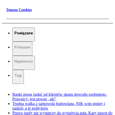
Tomasz Czerkies
Powiązane
Polecane
Najnowsze
Tagi
Banki mogą żądać od klientów skanu dowodu osobistego.
Prawnicy: jest pewne „ale”
Trudna walka z samowolą budowlaną. NIK wini gminy i
nadzór, a te polityków
Prawo jazdy nie wystarczy do wynajęcia auta. Kary nawet do