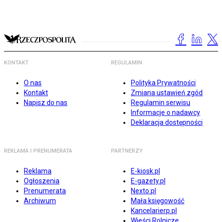
KONTAKT
REGULAMIN
O nas
Polityka Prywatności
Kontakt
Zmiana ustawień zgód
Napisz do nas
Regulamin serwisu
Informacje o nadawcy
Deklaracja dostępności
REKLAMA I PRENUMERATA
PARTNERZY
Reklama
E-kiosk.pl
Ogłoszenia
E-gazety.pl
Prenumerata
Nexto.pl
Archiwum
Mała księgowość
Kancelarierp.pl
Wieści Rolnicze