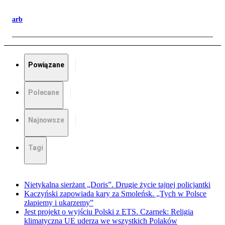
arb
Powiązane
Polecane
Najnowsze
Tagi
Nietykalna sierżant „Doris”. Drugie życie tajnej policjantki
Kaczyński zapowiada kary za Smoleńsk. „Tych w Polsce
złapiemy i ukarzemy”
Jest projekt o wyjściu Polski z ETS. Czarnek: Religia
klimatyczna UE uderza we wszystkich Polaków