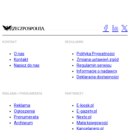
KONTAKT
REGULAMIN
O nas
Polityka Prywatności
Kontakt
Zmiana ustawień zgód
Napisz do nas
Regulamin serwisu
Informacje o nadawcy
Deklaracja dostępności
REKLAMA I PRENUMERATA
PARTNERZY
Reklama
E-kiosk.pl
Ogłoszenia
E-gazety.pl
Prenumerata
Nexto.pl
Archiwum
Mała księgowość
Kancelarierp.pl