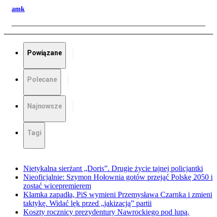
amk
Powiązane
Polecane
Najnowsze
Tagi
Nietykalna sierżant „Doris”. Drugie życie tajnej policjantki
Nieoficjalnie: Szymon Hołownia gotów przejąć Polskę 2050 i
zostać wicepremierem
Klamka zapadła, PiS wymieni Przemysława Czarnka i zmieni
taktykę. Widać lęk przed „jakizacją” partii
Koszty rocznicy prezydentury Nawrockiego pod lupą.