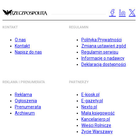
KONTAKT
REGULAMIN
O nas
Polityka Prywatności
Kontakt
Zmiana ustawień zgód
Napisz do nas
Regulamin serwisu
Informacje o nadawcy
Deklaracja dostępności
REKLAMA I PRENUMERATA
PARTNERZY
Reklama
E-kiosk.pl
Ogłoszenia
E-gazety.pl
Prenumerata
Nexto.pl
Archiwum
Mała księgowość
Kancelarierp.pl
Wieści Rolnicze
Życie Warszawy