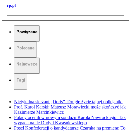
rp.pl
Powiązane
Polecane
Najnowsze
Tagi
Nietykalna sierżant „Doris”. Drugie życie tajnej policjantki
Prof. Karol Karski: Mateusz Morawiecki może skończyć jak
Kazimierze Marcinkiewicz
Polacy ocenili w nowym sondażu Karola Nawrockiego. Tak
wypada na tle Dudy i Kwaśniewskiego
Poseł Konfederacji o kandydaturze Czarnka na premiera: To