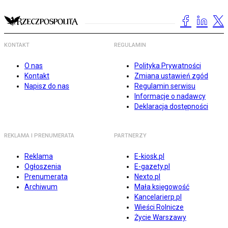
KONTAKT
REGULAMIN
O nas
Polityka Prywatności
Kontakt
Zmiana ustawień zgód
Napisz do nas
Regulamin serwisu
Informacje o nadawcy
Deklaracja dostępności
REKLAMA I PRENUMERATA
PARTNERZY
Reklama
E-kiosk.pl
Ogłoszenia
E-gazety.pl
Prenumerata
Nexto.pl
Archiwum
Mała księgowość
Kancelarierp.pl
Wieści Rolnicze
Życie Warszawy