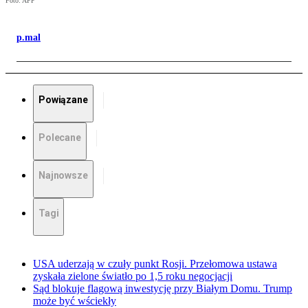
Foto: AFP
p.mal
Powiązane
Polecane
Najnowsze
Tagi
USA uderzają w czuły punkt Rosji. Przełomowa ustawa
zyskała zielone światło po 1,5 roku negocjacji
Sąd blokuje flagową inwestycję przy Białym Domu. Trump
może być wściekły