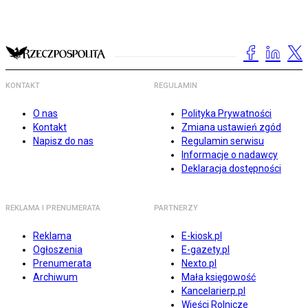
KONTAKT
REGULAMIN
O nas
Polityka Prywatności
Kontakt
Zmiana ustawień zgód
Napisz do nas
Regulamin serwisu
Informacje o nadawcy
Deklaracja dostępności
REKLAMA I PRENUMERATA
PARTNERZY
Reklama
E-kiosk.pl
Ogłoszenia
E-gazety.pl
Prenumerata
Nexto.pl
Archiwum
Mała księgowość
Kancelarierp.pl
Wieści Rolnicze