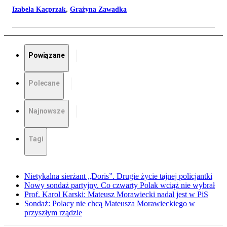
Izabela Kacprzak
,
Grażyna Zawadka
Powiązane
Polecane
Najnowsze
Tagi
Nietykalna sierżant „Doris”. Drugie życie tajnej policjantki
Nowy sondaż partyjny. Co czwarty Polak wciąż nie wybrał
Prof. Karol Karski: Mateusz Morawiecki nadal jest w PiS
Sondaż: Polacy nie chcą Mateusza Morawieckiego w
przyszłym rządzie