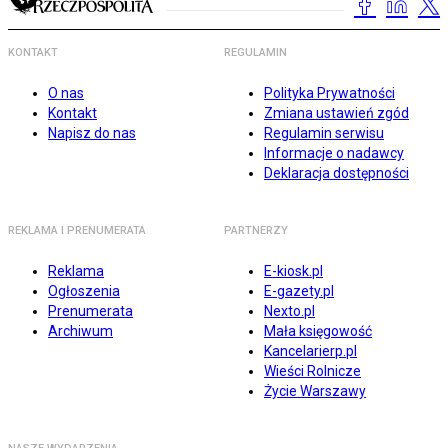
KONTAKT
REGULAMIN
O nas
Polityka Prywatności
Kontakt
Zmiana ustawień zgód
Napisz do nas
Regulamin serwisu
Informacje o nadawcy
Deklaracja dostępności
REKLAMA I PRENUMERATA
PARTNERZY
Reklama
E-kiosk.pl
Ogłoszenia
E-gazety.pl
Prenumerata
Nexto.pl
Archiwum
Mała księgowość
Kancelarierp.pl
Wieści Rolnicze
Życie Warszawy