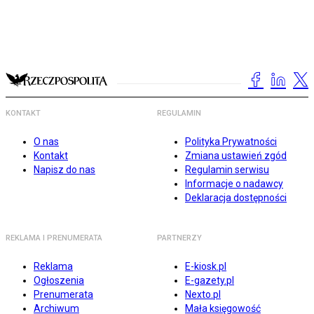
KONTAKT
REGULAMIN
O nas
Polityka Prywatności
Kontakt
Zmiana ustawień zgód
Napisz do nas
Regulamin serwisu
Informacje o nadawcy
Deklaracja dostępności
REKLAMA I PRENUMERATA
PARTNERZY
Reklama
E-kiosk.pl
Ogłoszenia
E-gazety.pl
Prenumerata
Nexto.pl
Archiwum
Mała księgowość