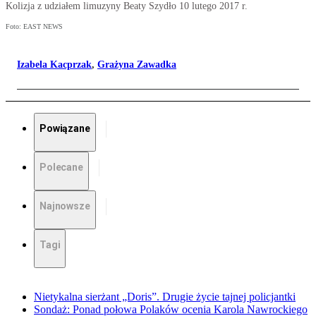
Kolizja z udziałem limuzyny Beaty Szydło 10 lutego 2017 r.
Foto: EAST NEWS
Izabela Kacprzak
,
Grażyna Zawadka
Powiązane
Polecane
Najnowsze
Tagi
Nietykalna sierżant „Doris”. Drugie życie tajnej policjantki
Sondaż: Ponad połowa Polaków ocenia Karola Nawrockiego