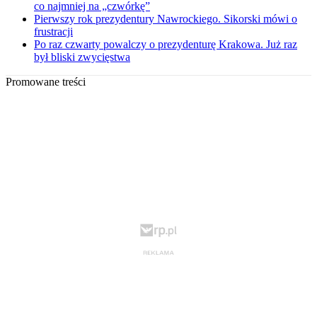
co najmniej na „czwórkę”
Pierwszy rok prezydentury Nawrockiego. Sikorski mówi o
frustracji
Po raz czwarty powalczy o prezydenturę Krakowa. Już raz
był bliski zwycięstwa
Promowane treści