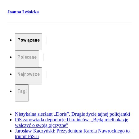
Joanna Leśnicka
Powiązane
Polecane
Najnowsze
Tagi
Nietykalna sierżant „Doris”. Drugie życie tajnej policjantki
PiS zapowiada deportacje Ukraińców. „Będą mieli okazję
walczyć o swoją ojczyznę”
Jarosław Kaczyński: Prezydentura Karola Nawrockiego to
triumf PiS-u