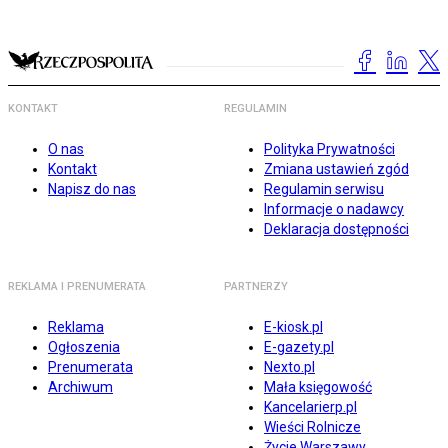
KONTAKT
REGULAMIN
O nas
Polityka Prywatności
Kontakt
Zmiana ustawień zgód
Napisz do nas
Regulamin serwisu
Informacje o nadawcy
Deklaracja dostępności
REKLAMA I PRENUMERATA
PARTNERZY
Reklama
E-kiosk.pl
Ogłoszenia
E-gazety.pl
Prenumerata
Nexto.pl
Archiwum
Mała księgowość
Kancelarierp.pl
Wieści Rolnicze
Życie Warszawy