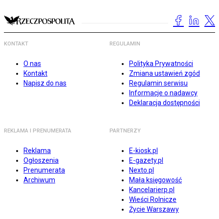
KONTAKT
REGULAMIN
O nas
Polityka Prywatności
Kontakt
Zmiana ustawień zgód
Napisz do nas
Regulamin serwisu
Informacje o nadawcy
Deklaracja dostępności
REKLAMA I PRENUMERATA
PARTNERZY
Reklama
E-kiosk.pl
Ogłoszenia
E-gazety.pl
Prenumerata
Nexto.pl
Archiwum
Mała księgowość
Kancelarierp.pl
Wieści Rolnicze
Życie Warszawy