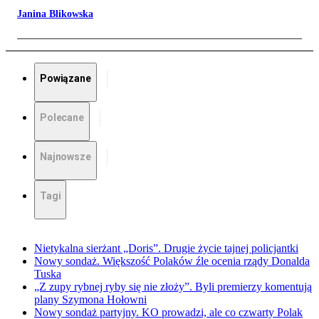
Janina Blikowska
Powiązane
Polecane
Najnowsze
Tagi
Nietykalna sierżant „Doris”. Drugie życie tajnej policjantki
Nowy sondaż. Większość Polaków źle ocenia rządy Donalda
Tuska
„Z zupy rybnej ryby się nie złoży”. Byli premierzy komentują
plany Szymona Hołowni
Nowy sondaż partyjny. KO prowadzi, ale co czwarty Polak