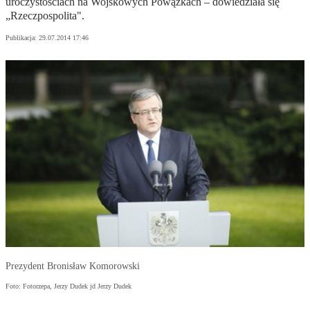
uroczystościach na Wojskowych Powązkach – dowiedziała się
„Rzeczpospolita".
Publikacja:
29.07.2014 17:46
Prezydent Bronisław Komorowski
Foto: Fotorzepa, Jerzy Dudek jd Jerzy Dudek