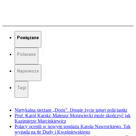
Powiązane
Polecane
Najnowsze
Tagi
Nietykalna sierżant „Doris”. Drugie życie tajnej policjantki
Prof. Karol Karski: Mateusz Morawiecki może skończyć jak
Kazimierze Marcinkiewicz
Polacy ocenili w nowym sondażu Karola Nawrockiego. Tak
wypada na tle Dudy i Kwaśniewskiego