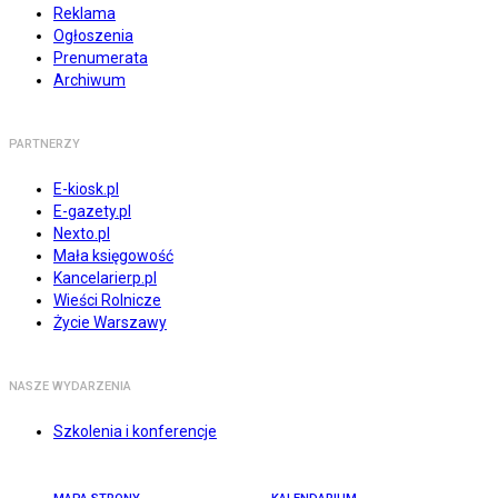
Reklama
Ogłoszenia
Prenumerata
Archiwum
PARTNERZY
E-kiosk.pl
E-gazety.pl
Nexto.pl
Mała księgowość
Kancelarierp.pl
Wieści Rolnicze
Życie Warszawy
NASZE WYDARZENIA
Szkolenia i konferencje