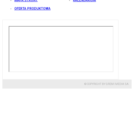
MAPA STRONY
KALENDARIUM
OFERTA PRODUKTOWA
© COPYRIGHT BY GREMI MEDIA SA