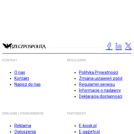
KONTAKT
REGULAMIN
O nas
Polityka Prywatności
Kontakt
Zmiana ustawień zgód
Napisz do nas
Regulamin serwisu
Informacje o nadawcy
Deklaracja dostępności
REKLAMA I PRENUMERATA
PARTNERZY
Reklama
E-kiosk.pl
Ogłoszenia
E-gazety.pl