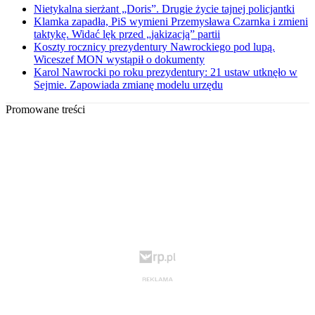
Nietykalna sierżant „Doris”. Drugie życie tajnej policjantki
Klamka zapadła, PiS wymieni Przemysława Czarnka i zmieni
taktykę. Widać lęk przed „jakizacją” partii
Koszty rocznicy prezydentury Nawrockiego pod lupą.
Wiceszef MON wystąpił o dokumenty
Karol Nawrocki po roku prezydentury: 21 ustaw utknęło w
Sejmie. Zapowiada zmianę modelu urzędu
Promowane treści