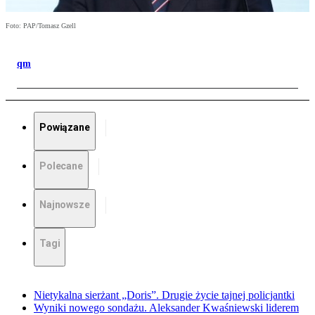
Foto: PAP/Tomasz Gzell
qm
Powiązane
Polecane
Najnowsze
Tagi
Nietykalna sierżant „Doris”. Drugie życie tajnej policjantki
Wyniki nowego sondażu. Aleksander Kwaśniewski liderem