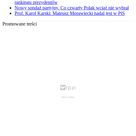
rankingu prezydentów
Nowy sondaż partyjny. Co czwarty Polak wciąż nie wybrał
Prof. Karol Karski: Mateusz Morawiecki nadal jest w PiS
Promowane treści