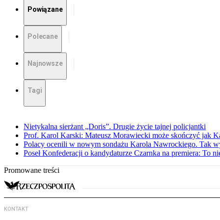
Powiązane
Polecane
Najnowsze
Tagi
Nietykalna sierżant „Doris”. Drugie życie tajnej policjantki
Prof. Karol Karski: Mateusz Morawiecki może skończyć jak K
Polacy ocenili w nowym sondażu Karola Nawrockiego. Tak w
Poseł Konfederacji o kandydaturze Czarnka na premiera: To ni
Promowane treści
KONTAKT