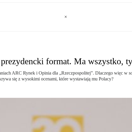
ezydencki format. Ma wszystko, tyl
iach ARC Rynek i Opinia dla „Rzeczpospolitej”. Dlaczego więc w son
krywa się z wysokimi ocenami, które wystawiają mu Polacy?