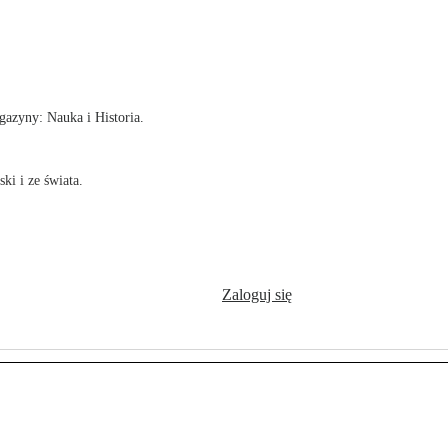
!
azyny: Nauka i Historia.
ki i ze świata.
Zaloguj się