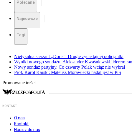
Polecane
Najnowsze
Tagi
Nietykalna sierżant „Doris”. Drugie życie tajnej policjantki
Wyniki nowego sondażu. Aleksander Kwaśniewski liderem ra
Nowy sondaż partyjny. Co czwarty Polak wciąż nie wybrał
Prof. Karol Karski: Mateusz Morawiecki nadal jest w PiS
Promowane treści
KONTAKT
O nas
Kontakt
Napisz do nas