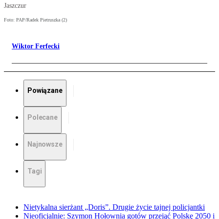
Jaszczur
Foto: PAP/Radek Pietruszka (2)
Wiktor Ferfecki
Powiązane
Polecane
Najnowsze
Tagi
Nietykalna sierżant „Doris”. Drugie życie tajnej policjantki
Nieoficjalnie: Szymon Hołownia gotów przejąć Polskę 2050 i