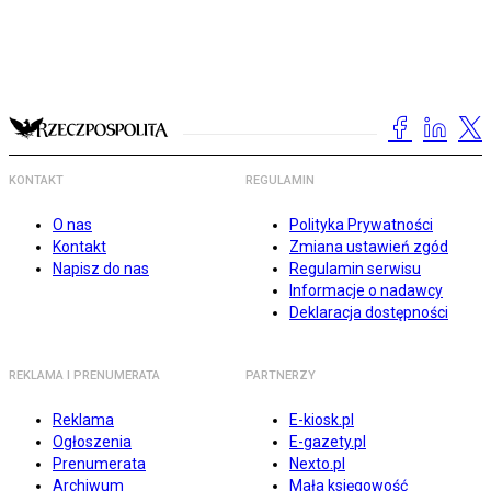
KONTAKT
REGULAMIN
O nas
Polityka Prywatności
Kontakt
Zmiana ustawień zgód
Napisz do nas
Regulamin serwisu
Informacje o nadawcy
Deklaracja dostępności
REKLAMA I PRENUMERATA
PARTNERZY
Reklama
E-kiosk.pl
Ogłoszenia
E-gazety.pl
Prenumerata
Nexto.pl
Archiwum
Mała księgowość