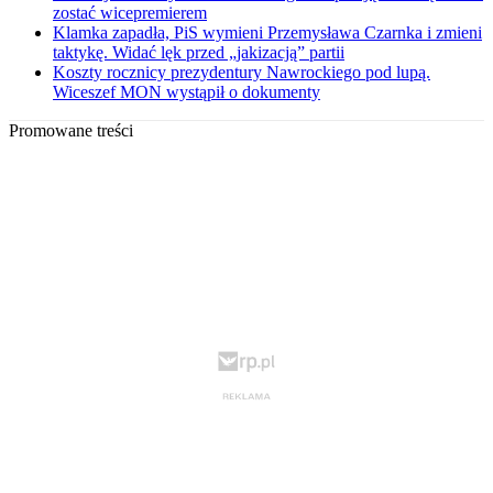
zostać wicepremierem
Klamka zapadła, PiS wymieni Przemysława Czarnka i zmieni
taktykę. Widać lęk przed „jakizacją” partii
Koszty rocznicy prezydentury Nawrockiego pod lupą.
Wiceszef MON wystąpił o dokumenty
Promowane treści