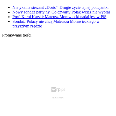
Nietykalna sierżant „Doris”. Drugie życie tajnej policjantki
Nowy sondaż partyjny. Co czwarty Polak wciąż nie wybrał
Prof. Karol Karski: Mateusz Morawiecki nadal jest w PiS
Sondaż: Polacy nie chcą Mateusza Morawieckiego w
przyszłym rządzie
Promowane treści