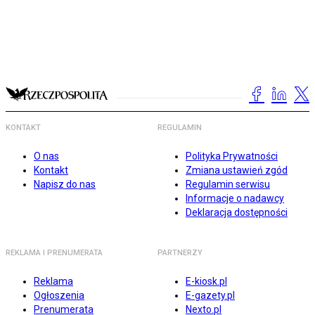
KONTAKT
REGULAMIN
O nas
Polityka Prywatności
Kontakt
Zmiana ustawień zgód
Napisz do nas
Regulamin serwisu
Informacje o nadawcy
Deklaracja dostępności
REKLAMA I PRENUMERATA
PARTNERZY
Reklama
E-kiosk.pl
Ogłoszenia
E-gazety.pl
Prenumerata
Nexto.pl