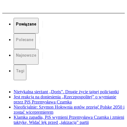
Powiązane
Polecane
Najnowsze
Tagi
Nietykalna sierżant „Doris”. Drugie życie tajnej policjantki
Jest reakcja na doniesienia „Rzeczpospolitej” o wymianie
przez PiS Przemysława Czarnka
Nieoficjalnie: Szymon Hołownia gotów przejąć Polskę 2050 i
zostać wicepremierem
Klamka zapadła, PiS wymieni Przemysława Czarnka i zmieni
taktykę. Widać lęk przed „jakizacją” partii