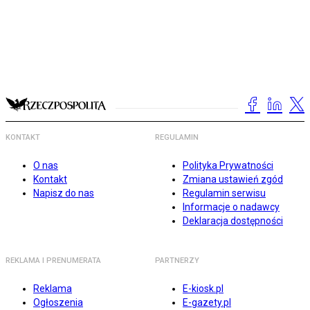
KONTAKT
REGULAMIN
O nas
Polityka Prywatności
Kontakt
Zmiana ustawień zgód
Napisz do nas
Regulamin serwisu
Informacje o nadawcy
Deklaracja dostępności
REKLAMA I PRENUMERATA
PARTNERZY
Reklama
E-kiosk.pl
Ogłoszenia
E-gazety.pl