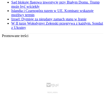
Sąd blokuje flagową inwestycję przy Białym Domu. Trump
może być wściekły
Islandia i Czarnogóra razem w UE. Komisarz wskazuje
możliwy termin
Izrael: Dymisje za nieudany zamach stanu w Iranie
W II turze Wołodymyr Zełenski przegrywa z każdym. Sondaż
z Ukrainy
Promowane treści