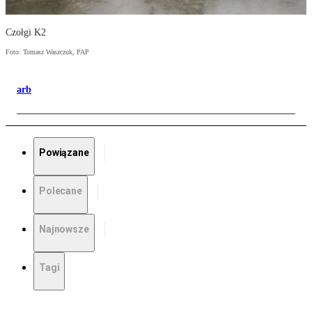
Czołgi K2
Foto: Tomasz Waszczuk, PAP
arb
Powiązane
Polecane
Najnowsze
Tagi