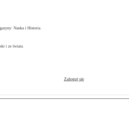
!
azyny: Nauka i Historia.
ki i ze świata.
Zaloguj się