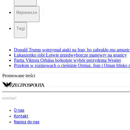
Najnowsze
Tagi
Donald Trump wstrzymał ataki na Iran, bo zabrakło mu amunicj
Łukaszenko robi Łotwie przedwyborcze manewry na granicy
Partia Viktora Orbána bojkotuje wybór prezydenta Węgier
Przełom w rozmowach o cieśninie Ormuz. Iran i Oman blisko 
Promowane treści
KONTAKT
O nas
Kontakt
Napisz do nas