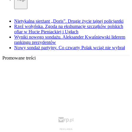
Nietykalna sierżant „Doris”. Drugie życie tajnej policjantki
Rzeź wołyńska. Zgoda na ekshumacje szczątków polskich
ofiar w Hucie Pieniackiej i Ugłach
Wyniki nowego sondażu. Aleksander Kwaśniewski liderem
rankingu prezydentów
Nowy sondaż partyjny. Co czwarty Polak wciąż nie wybrał
Promowane treści