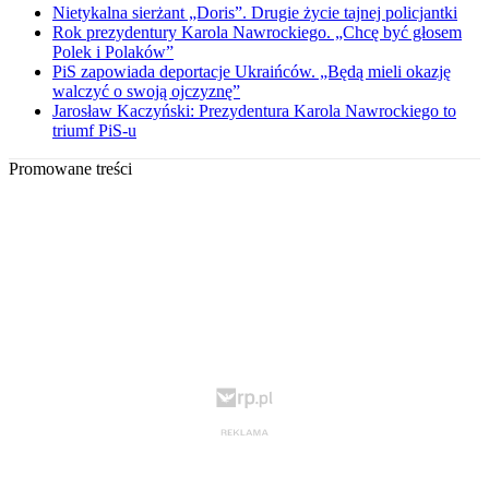
Nietykalna sierżant „Doris”. Drugie życie tajnej policjantki
Rok prezydentury Karola Nawrockiego. „Chcę być głosem
Polek i Polaków”
PiS zapowiada deportacje Ukraińców. „Będą mieli okazję
walczyć o swoją ojczyznę”
Jarosław Kaczyński: Prezydentura Karola Nawrockiego to
triumf PiS-u
Promowane treści