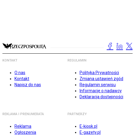
KONTAKT
REGULAMIN
O nas
Polityka Prywatności
Kontakt
Zmiana ustawień zgód
Napisz do nas
Regulamin serwisu
Informacje o nadawcy
Deklaracja dostępności
REKLAMA I PRENUMERATA
PARTNERZY
Reklama
E-kiosk.pl
Ogłoszenia
E-gazety.pl