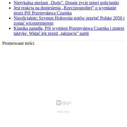
Nietykalna sierżant „Doris”. Drugie życie tajnej policjantki
Jest reakcja na doniesienia „Rzeczpospolitej” o wymianie
przez PiS Przemysława Czarnka
Nieoficjalnie: Szymon Hołownia gotów przejąć Polskę 2050 i
zostać wicepremierem
Klamka zapadła, PiS wymieni Przemysława Czarnka i zmieni
taktykę. Widać lęk przed „jakizacją” partii
Promowane treści