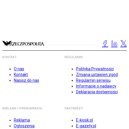
KONTAKT
REGULAMIN
O nas
Polityka Prywatności
Kontakt
Zmiana ustawień zgód
Napisz do nas
Regulamin serwisu
Informacje o nadawcy
Deklaracja dostępności
REKLAMA I PRENUMERATA
PARTNERZY
Reklama
E-kiosk.pl
Ogłoszenia
E-gazety.pl