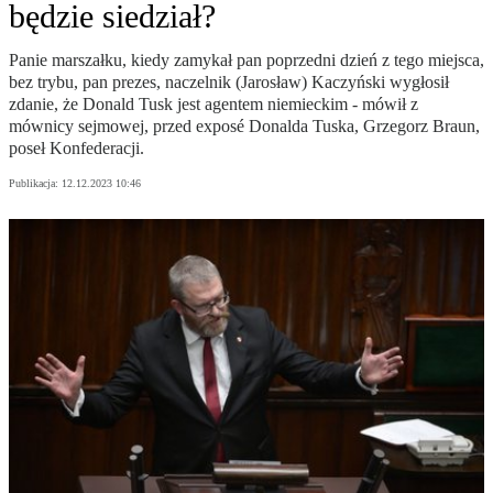
będzie siedział?
Panie marszałku, kiedy zamykał pan poprzedni dzień z tego miejsca,
bez trybu, pan prezes, naczelnik (Jarosław) Kaczyński wygłosił
zdanie, że Donald Tusk jest agentem niemieckim - mówił z
mównicy sejmowej, przed exposé Donalda Tuska, Grzegorz Braun,
poseł Konfederacji.
Publikacja:
12.12.2023 10:46