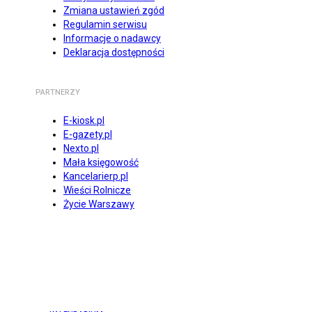
Zmiana ustawień zgód
Regulamin serwisu
Informacje o nadawcy
Deklaracja dostępności
PARTNERZY
E-kiosk.pl
E-gazety.pl
Nexto.pl
Mała księgowość
Kancelarierp.pl
Wieści Rolnicze
Życie Warszawy