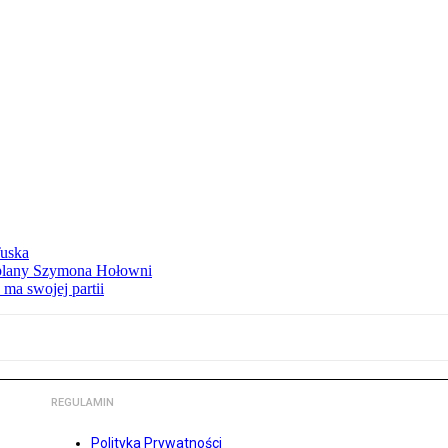
Tuska
ą plany Szymona Hołowni
ma swojej partii
REGULAMIN
Polityka Prywatności