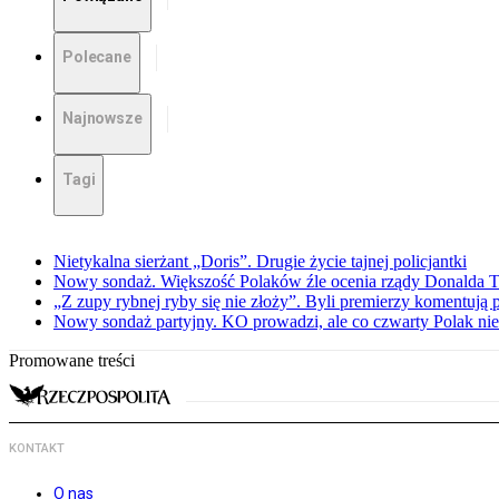
Polecane
Najnowsze
Tagi
Nietykalna sierżant „Doris”. Drugie życie tajnej policjantki
Nowy sondaż. Większość Polaków źle ocenia rządy Donalda 
„Z zupy rybnej ryby się nie złoży”. Byli premierzy komentuj
Nowy sondaż partyjny. KO prowadzi, ale co czwarty Polak nie 
Promowane treści
KONTAKT
O nas